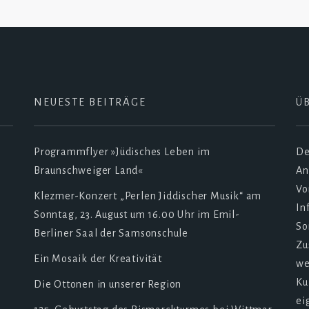
NEUESTE BEITRÄGE
Ü
Programmflyer »Jüdisches Leben im
De
Braunschweiger Land«
An
Vo
Klezmer-Konzert „Perlen Jiddischer Musik“ am
In
Sonntag, 23. August um 16.00 Uhr im Emil-
So
Berliner Saal der Samsonschule
Zu
Ein Mosaik der Kreativität
we
Ku
Die Ottonen in unserer Region
ei