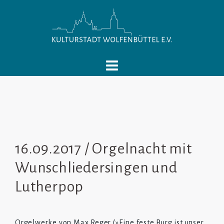
Springe
zum
Inhalt
16.09.2017 / Orgelnacht mit
Wunschliedersingen und
Lutherpop
Orgelwerke von Max Reger (»Eine feste Burg ist unser