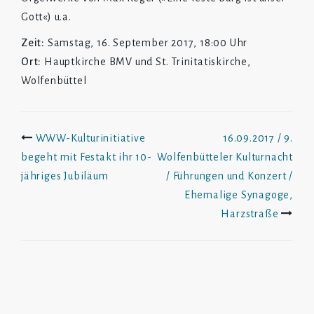
Gott«) u.a.
Zeit:
Samstag, 16. September 2017, 18:00 Uhr
Ort:
Hauptkirche BMV und St. Trinitatiskirche,
Wolfenbüttel
Beitrags-
WWW-Kulturinitiative
16.09.2017 / 9.
begeht mit Festakt ihr 10-
Wolfenbütteler Kulturnacht
Navigation
jähriges Jubiläum
/ Führungen und Konzert /
Ehemalige Synagoge,
Harzstraße