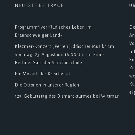
NEUESTE BEITRÄGE
Ü
Programmflyer »Jüdisches Leben im
De
Braunschweiger Land«
An
Vo
Klezmer-Konzert „Perlen Jiddischer Musik“ am
In
Sonntag, 23. August um 16.00 Uhr im Emil-
So
Berliner Saal der Samsonschule
Zu
Ein Mosaik der Kreativität
we
Ku
Die Ottonen in unserer Region
ei
125. Geburtstag des Bismarckturmes bei Wittmar