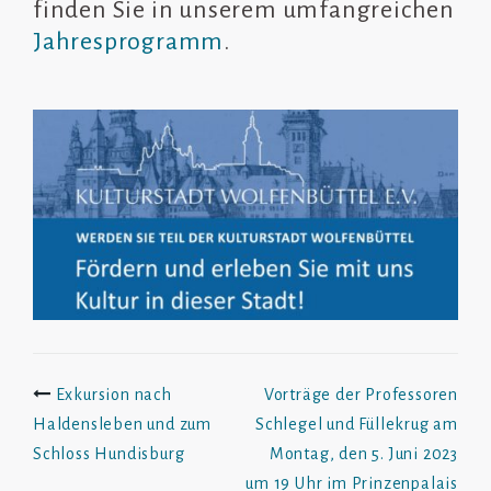
finden Sie in unserem umfangreichen
Jahresprogramm
.
Beitrags-
Exkursion nach
Vorträge der Professoren
Haldensleben und zum
Schlegel und Füllekrug am
Navigation
Schloss Hundisburg
Montag, den 5. Juni 2023
um 19 Uhr im Prinzenpalais