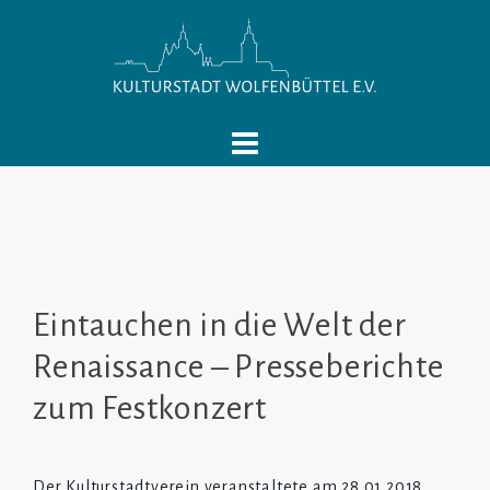
Springe
zum
Inhalt
Eintauchen in die Welt der
Renaissance – Presseberichte
zum Festkonzert
Der Kulturstadtverein veranstaltete am 28.01.2018