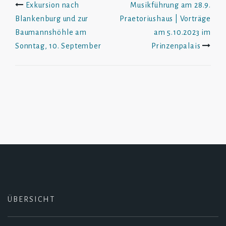
Exkursion nach
Musikführung am 28.9.
Blankenburg und zur
Praetoriushaus | Vorträge
Navigation
Baumannshöhle am
am 5.10.2023 im
Sonntag, 10. September
Prinzenpalais
ÜBERSICHT