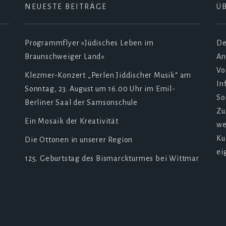
NEUESTE BEITRÄGE
Ü
Programmflyer »Jüdisches Leben im
De
Braunschweiger Land«
An
Vo
Klezmer-Konzert „Perlen Jiddischer Musik“ am
In
Sonntag, 23. August um 16.00 Uhr im Emil-
So
Berliner Saal der Samsonschule
Zu
Ein Mosaik der Kreativität
we
Ku
Die Ottonen in unserer Region
ei
125. Geburtstag des Bismarckturmes bei Wittmar