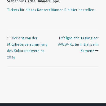
Siebenbürgische Hühnersuppe.
Tickets für dieses Konzert können Sie hier bestellen.
Beitrags-
Bericht von der
Erfolgreiche Tagung der
Mitgliederversammlung
WWW-Kulturinitiative in
Navigation
des Kulturstadtvereins
Kamenz
2024