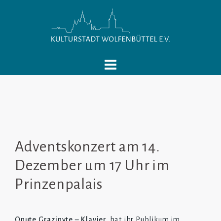
Springe
zum
Inhalt
Adventskonzert am 14.
Dezember um 17 Uhr im
Prinzenpalais
Onute Grazinyte
– Klavier,
hat ihr Publikum im